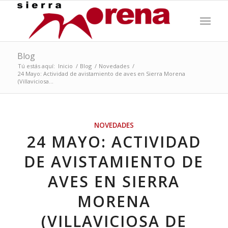
Blog
Tú estás aquí:
Inicio
/
Blog
/
Novedades
/
24 Mayo: Actividad de avistamiento de aves en Sierra Morena
(Villaviciosa...
NOVEDADES
24 MAYO: ACTIVIDAD
DE AVISTAMIENTO DE
AVES EN SIERRA
MORENA
(VILLAVICIOSA DE