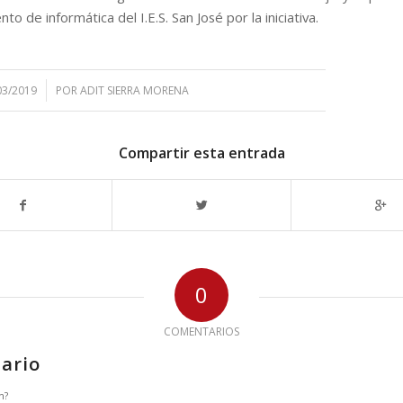
o de informática del I.E.S. San José por la iniciativa.
03/2019
POR
ADIT SIERRA MORENA
Compartir esta entrada
0
COMENTARIOS
ario
n?