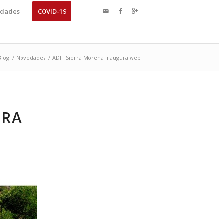
dades
COVID-19
Blog
/
Novedades
/
ADIT Sierra Morena inaugura web
URA