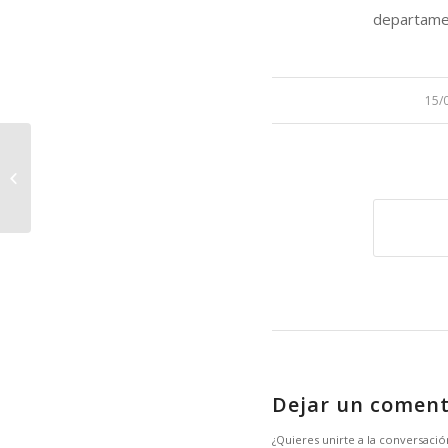
departament
/
15/
Primera reunión de
coordinación del
Proyecto INterreg
ORNITOTURISMO
Dejar un coment
¿Quieres unirte a la conversació