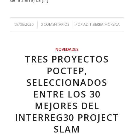
/
/
02/06/2020
0 COMENTARIOS
POR
ADIT SIERRA MORENA
NOVEDADES
TRES PROYECTOS
POCTEP,
SELECCIONADOS
ENTRE LOS 30
MEJORES DEL
INTERREG30 PROJECT
SLAM