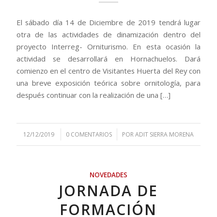
El sábado día 14 de Diciembre de 2019 tendrá lugar
otra de las actividades de dinamización dentro del
proyecto Interreg- Orniturismo. En esta ocasión la
actividad se desarrollará en Hornachuelos. Dará
comienzo en el centro de Visitantes Huerta del Rey con
una breve exposición teórica sobre ornitología, para
después continuar con la realización de una […]
/
/
12/12/2019
0 COMENTARIOS
POR
ADIT SIERRA MORENA
NOVEDADES
JORNADA DE
FORMACIÓN