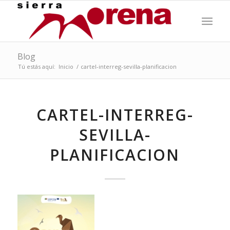
Blog
Tú estás aquí:
Inicio
/
cartel-interreg-sevilla-planificacion
CARTEL-INTERREG-
SEVILLA-
PLANIFICACION