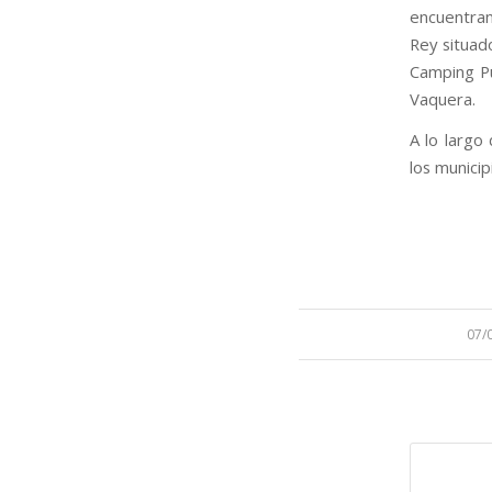
encuentran
Rey situado
Camping Pu
Vaquera.
A lo largo
los munici
/
07/