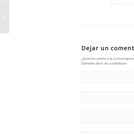
11 Mayo: Actividad de
avistamiento de aves
en Sierra Morena
(Montoro)
Dejar un coment
¿Quieres unirte a la conversació
Siéntete libre de contribuir!