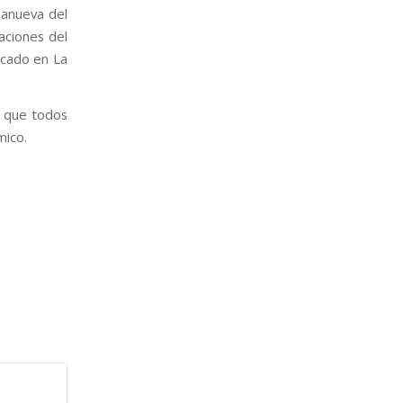
lanueva del
laciones del
icado en La
a que todos
mico.