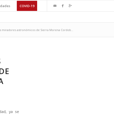
dades
COVID-19
os miradores astronómicos de Sierra Morena Cordob...
S
DE
A
dad, ya se