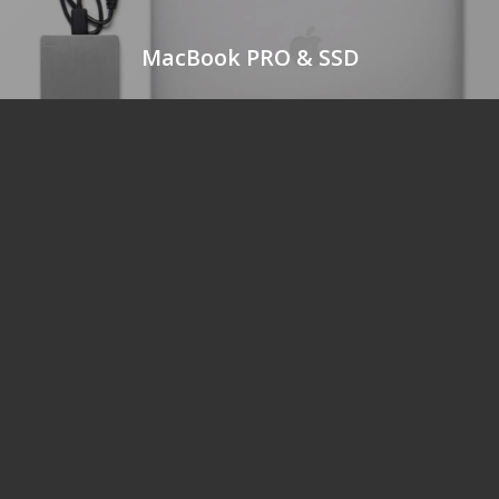
MacBook PRO & SSD
C/ Retama 1
14350 Cerro Muriano-Obejo (Córdoba)