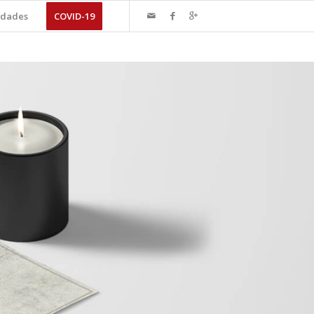
dades
COVID-19