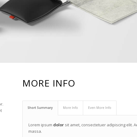
MORE INFO
r.
Short Summary
More Info
Even More Info
t
Lorem ipsum
dolor
sit amet, consectetuer adipiscing elit
massa.