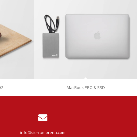
#2
MacBook PRO & SSD
info@sierramorena.com