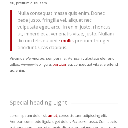
eu, pretium quis, sem.
Nulla consequat massa quis enim. Donec
pede justo, fringilla vel, aliquet nec,
vulputate eget, arcu. In enim justo, rhoncus
ut, imperdiet a, venenatis vitae, justo. Nullam
dictum felis eu pede
mollis
pretium. Integer
tincidunt. Cras dapibus.
Vivamus
elementum
semper nisi. Aenean vulputate eleifend
tellus.
Aenean
leo ligula,
porttitor
eu, consequat vitae, eleifend
ac, enim.
Special heading Light
Lorem ipsum dolor sit
amet
, consectetuer adipiscing elit.
Aenean commodo ligula eget dolor.
Aenean
massa. Cum sociis
natoque penatibus et magnis dis parturient montes, nascetur