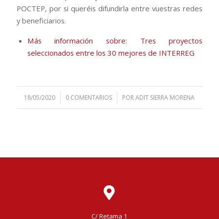
POCTEP, por si queréis difundirla entre vuestras redes
y beneficiarios.
Más información sobre: Tres proyectos
seleccionados entre los 30 mejores de INTERREG
/
/
18/05/2020
0 COMENTARIOS
POR
ADIT SIERRA MORENA
C/ Retama 1