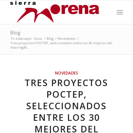
Blog
Tú estás aquí:
Inicio
/
Blog
/
Novedades
/
Tres proyectos POCTEP, seleccionados entre los 30 mejores del
Interreg30...
NOVEDADES
TRES PROYECTOS
POCTEP,
SELECCIONADOS
ENTRE LOS 30
MEJORES DEL