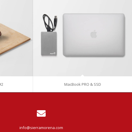
#2
MacBook PRO & SSD
info@sierramorena.com