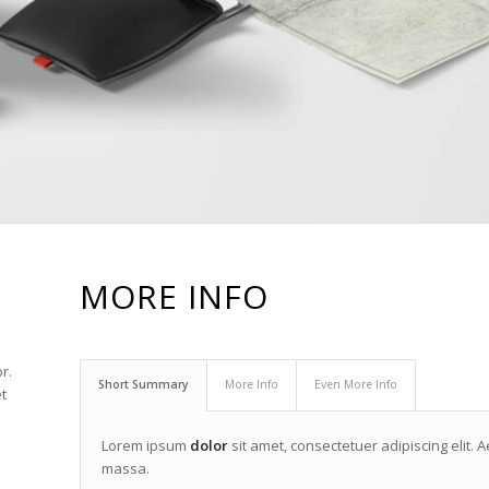
MORE INFO
r.
Short Summary
More Info
Even More Info
t
Lorem ipsum
dolor
sit amet, consectetuer adipiscing elit
massa.