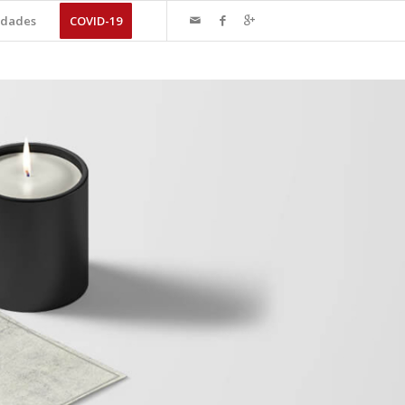
dades
COVID-19