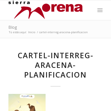
Blog
Tú estás aquí:
Inicio
/
cartel-interreg-aracena-planificacion
CARTEL-INTERREG-
ARACENA-
PLANIFICACION