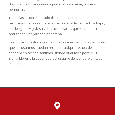
disponer de lugares donde poder abastecerse, comer y
pernoctar.
Todas las etapas han sido diseñadas para poder ser
recorridas por un senderista con un nivel físico medio – bajo y
con longitudes y desniveles acumulados que se puedan
realizar en una jornada por etapa.
La colocación estratégica de toda la señalización ha permitido
que los usuarios puedan recorrer cualquier etapa del
sendero en ambos sentidos, siendo prioritario para ADIT
Sierra Morena la seguridad del usuario del sendero en todo
momento.