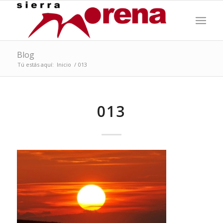
Blog
Tú estás aquí:
Inicio
/
013
013