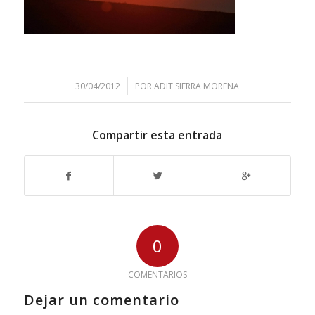
/
30/04/2012
POR
ADIT SIERRA MORENA
Compartir esta entrada
0
COMENTARIOS
Dejar un comentario