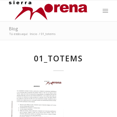
Blog
Tú estás aquí:
Inicio
/
01_totems
01_TOTEMS