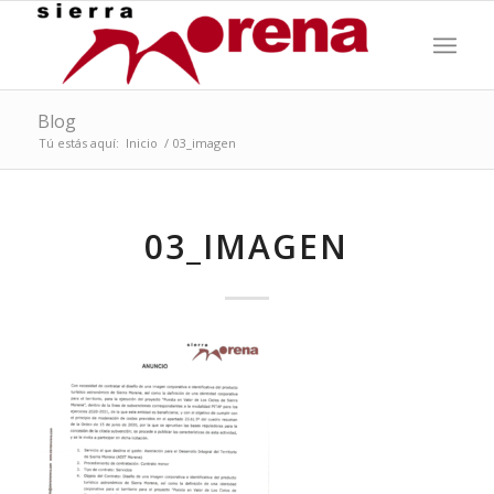
Blog
Tú estás aquí:
Inicio
/
03_imagen
03_IMAGEN