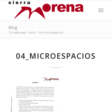
Blog
Tú estás aquí:
Inicio
/
04_microespacios
04_MICROESPACIOS