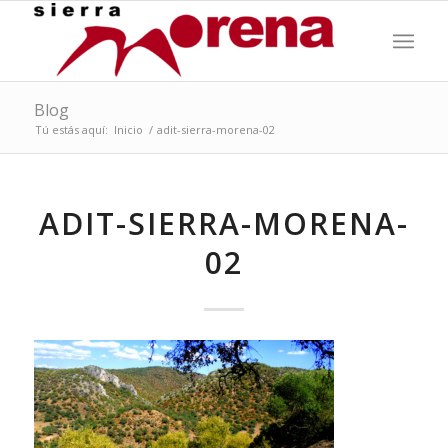
Blog
Tú estás aquí:
Inicio
/
adit-sierra-morena-02
ADIT-SIERRA-MORENA-
02