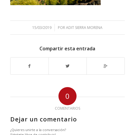
/
15/03/2019
POR
ADIT SIERRA MORENA
Compartir esta entrada
0
COMENTARIOS
Dejar un comentario
¿Quieres unirte a la conversación?
Siéntete libre de contribuir!