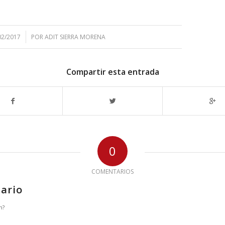
02/2017
POR
ADIT SIERRA MORENA
Compartir esta entrada
0
COMENTARIOS
ario
n?