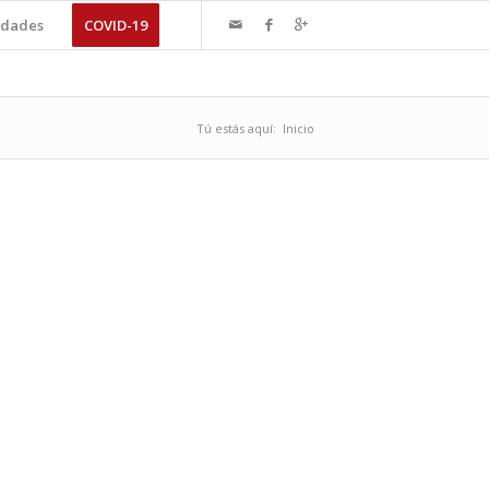
dades
COVID-19
Tú estás aquí:
Inicio