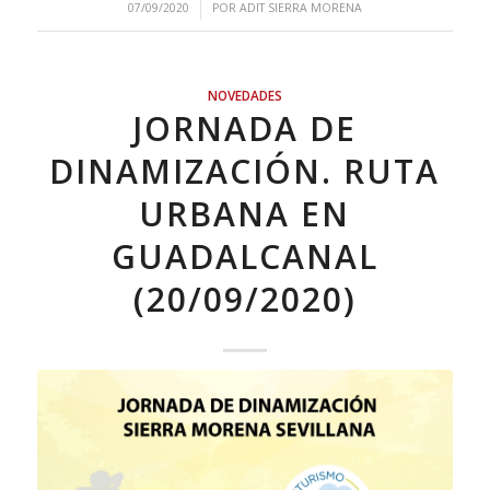
/
07/09/2020
POR
ADIT SIERRA MORENA
NOVEDADES
JORNADA DE
DINAMIZACIÓN. RUTA
URBANA EN
GUADALCANAL
(20/09/2020)