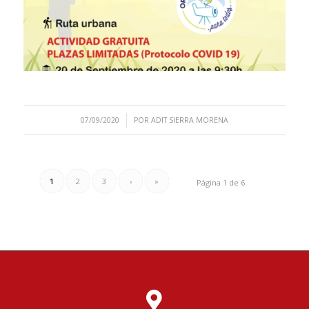
/
07/09/2020
POR
ADIT SIERRA MORENA
1
2
3
›
»
Página 1 de 6