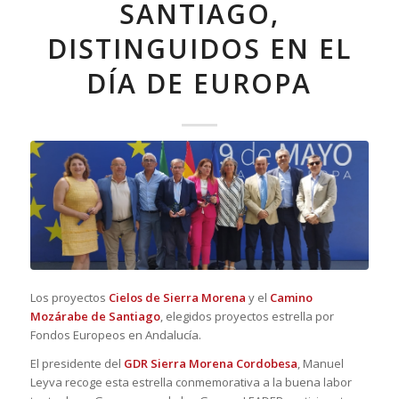
SANTIAGO,
DISTINGUIDOS EN EL
DÍA DE EUROPA
Los proyectos
Cielos de Sierra Morena
y el
Camino
Mozárabe de Santiago
, elegidos proyectos estrella por
Fondos Europeos en Andalucía.
El presidente del
GDR Sierra Morena Cordobesa
, Manuel
Leyva recoge esta estrella conmemorativa a la buena labor