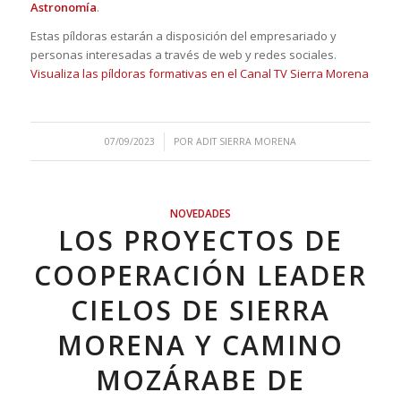
Astronomía
.
Estas píldoras estarán a disposición del empresariado y
personas interesadas a través de web y redes sociales.
Visualiza las píldoras formativas en el Canal TV Sierra Morena
/
07/09/2023
POR
ADIT SIERRA MORENA
NOVEDADES
LOS PROYECTOS DE
COOPERACIÓN LEADER
CIELOS DE SIERRA
MORENA Y CAMINO
MOZÁRABE DE