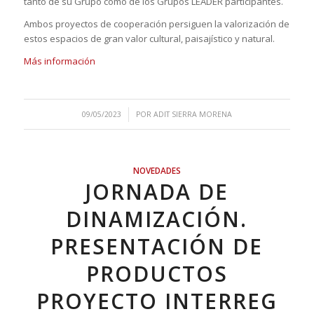
tanto de su Grupo como de los Grupos LEADER participantes.
Ambos proyectos de cooperación persiguen la valorización de
estos espacios de gran valor cultural, paisajístico y natural.
Más información
/
09/05/2023
POR
ADIT SIERRA MORENA
NOVEDADES
JORNADA DE
DINAMIZACIÓN.
PRESENTACIÓN DE
PRODUCTOS
PROYECTO INTERREG