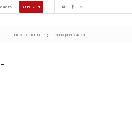
dades
COVID-19
ás aquí:
Inicio
/
cartel-interreg-muriano-planificacion
-