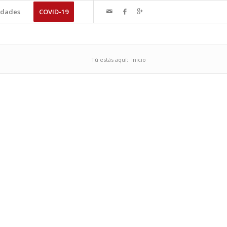
dades
COVID-19
Tú estás aquí:
Inicio