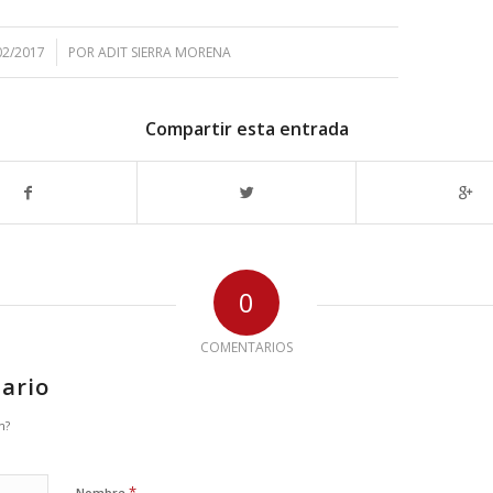
02/2017
POR
ADIT SIERRA MORENA
Compartir esta entrada
0
COMENTARIOS
ario
n?
*
Nombre