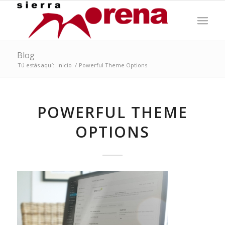
Blog
Tú estás aquí:
Inicio
/
Powerful Theme Options
POWERFUL THEME
OPTIONS