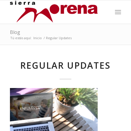
Blog
Tú estás aquí:
Inicio
/
Regular Updates
REGULAR UPDATES