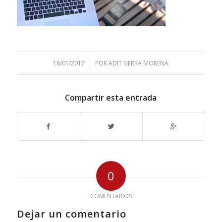
/
16/01/2017
POR
ADIT SIERRA MORENA
Compartir esta entrada
0
COMENTARIOS
Dejar un comentario