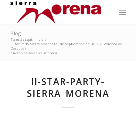
Blog
Tú estás aquí:
Inicio
/
II Star Party Sierra Morena (21 de Septiembre de 2019, Villaviciosa de
Córdoba)
/
ii-star-party-sierra_morena
II-STAR-PARTY-
SIERRA_MORENA