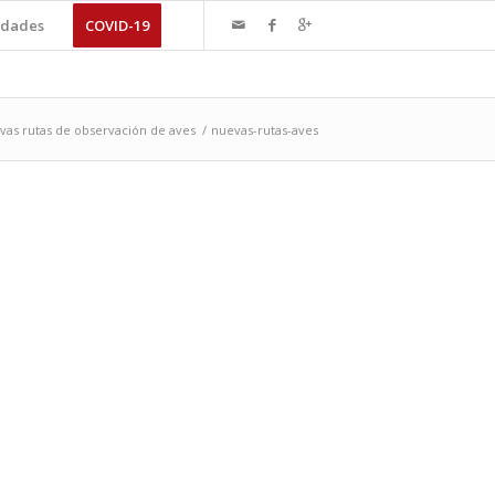
dades
COVID-19
vas rutas de observación de aves
/
nuevas-rutas-aves