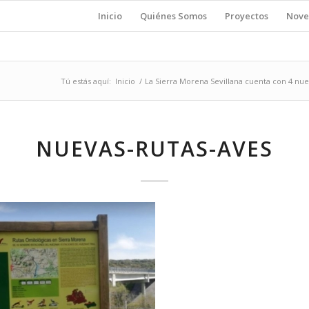
Inicio
Quiénes Somos
Proyectos
Nove
Tú estás aquí:
Inicio
/
La Sierra Morena Sevillana cuenta con 4 nue
NUEVAS-RUTAS-AVES