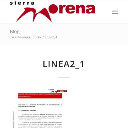
Blog
Tú estás aquí:
Inicio
/
linea2_1
LINEA2_1