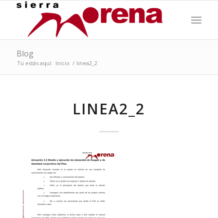
Blog
Tú estás aquí:
Inicio
/
linea2_2
LINEA2_2