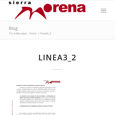
Blog
Tú estás aquí:
Inicio
/
linea3_2
LINEA3_2