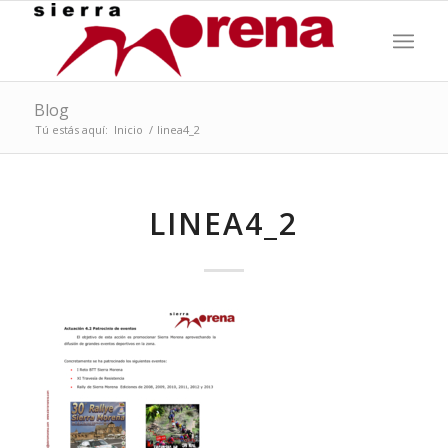
Blog
Tú estás aquí:
Inicio
/
linea4_2
LINEA4_2