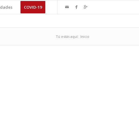
dades
COVID-19
Tú estás aquí:
Inicio