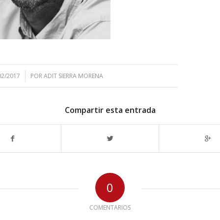
02/2017
POR
ADIT SIERRA MORENA
Compartir esta entrada
0
COMENTARIOS