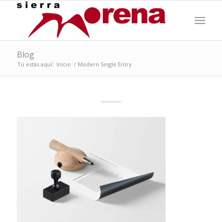
Blog
Tú estás aquí:
Inicio
/
Modern Single Entry