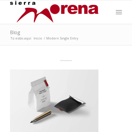
Blog
Tú estás aquí:
Inicio
/
Modern Single Entry