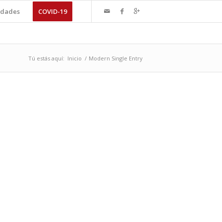
dades
COVID-19
Tú estás aquí:
Inicio
/
Modern Single Entry