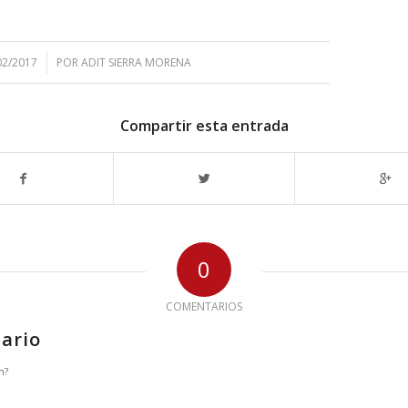
02/2017
POR
ADIT SIERRA MORENA
Compartir esta entrada
0
COMENTARIOS
ario
n?