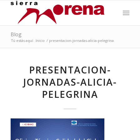
Blog
Tú estás aquí:
Inicio
/
presentacion-jornadas-alicia-pelegrina
PRESENTACION-
JORNADAS-ALICIA-
PELEGRINA