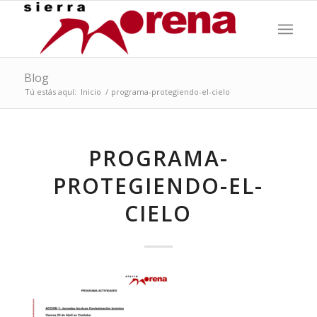
Blog
Tú estás aquí:
Inicio
/
programa-protegiendo-el-cielo
PROGRAMA-
PROTEGIENDO-EL-
CIELO