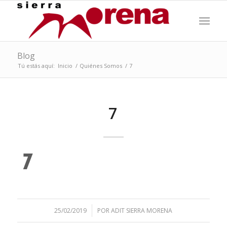
Blog
Tú estás aquí:
Inicio
/
Quiénes Somos
/
7
7
/
25/02/2019
POR
ADIT SIERRA MORENA