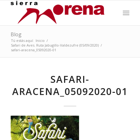
Blog
Tú estás aquí:
Inicio
/
Safari de Aves. Ruta Jabugillo-Valdezufre (05/09/2020)
/
safari-aracena_05092020-01
SAFARI-
ARACENA_05092020-01