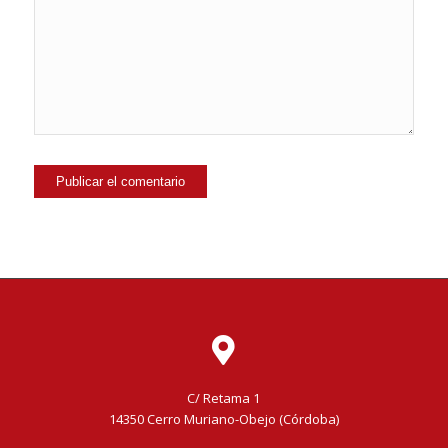
C/ Retama 1
14350 Cerro Muriano-Obejo (Córdoba)