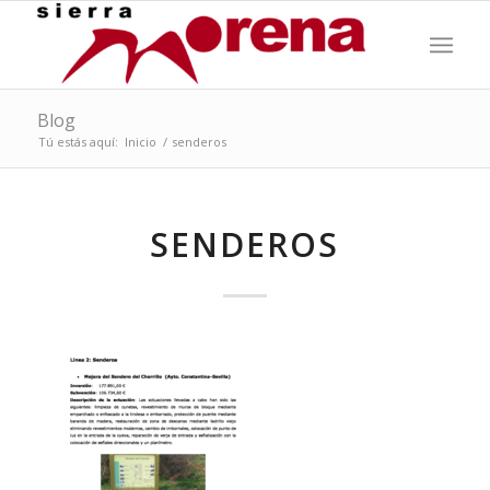
Blog
Tú estás aquí:
Inicio
/
senderos
SENDEROS