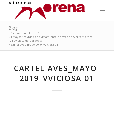
Blog
Tú estás aquí:
Inicio
/
24 Mayo: Actividad de avistamiento de aves en Sierra Morena
(Villaviciosa de Córdoba)
/
cartel-aves_mayo-2019_vviciosa-01
CARTEL-AVES_MAYO-
2019_VVICIOSA-01