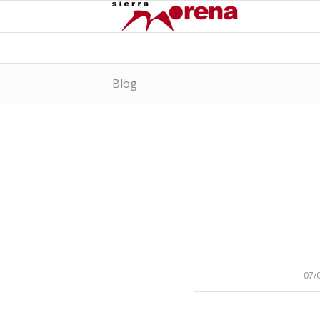
Blog
/
07/