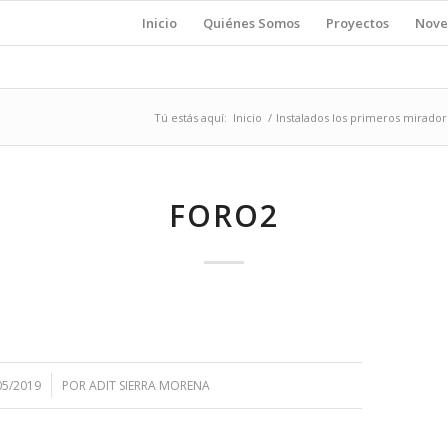
Inicio
Quiénes Somos
Proyectos
Nove
Tú estás aquí:
Inicio
/
Instalados los primeros mirado
FORO2
05/2019
POR
ADIT SIERRA MORENA