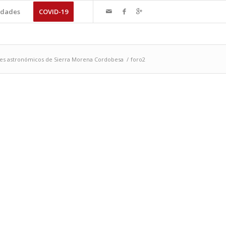
dades
COVID-19
res astronómicos de Sierra Morena Cordobesa
/
foro2