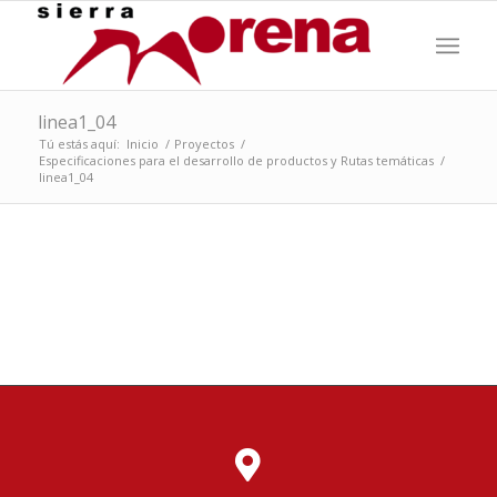
linea1_04
Tú estás aquí:
Inicio
/
Proyectos
/
Especificaciones para el desarrollo de productos y Rutas temáticas
/
linea1_04