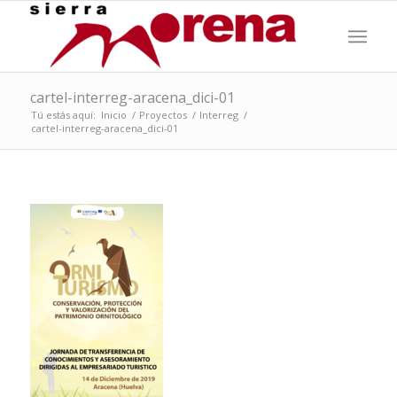
cartel-interreg-aracena_dici-01
Tú estás aquí:
Inicio
/
Proyectos
/
Interreg
/
cartel-interreg-aracena_dici-01