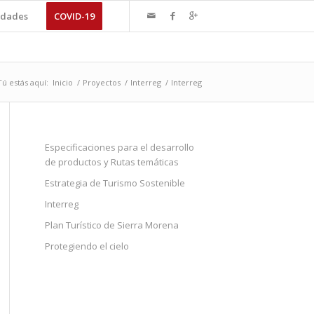
dades
COVID-19
Tú estás aquí:
Inicio
/
Proyectos
/
Interreg
/
Interreg
Especificaciones para el desarrollo
de productos y Rutas temáticas
Estrategia de Turismo Sostenible
Interreg
Plan Turístico de Sierra Morena
Protegiendo el cielo