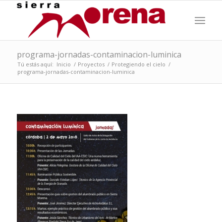
programa-jornadas-contaminacion-luminica
Tú estás aquí:
Inicio
/
Proyectos
/
Protegiendo el cielo
/
programa-jornadas-contaminacion-luminica