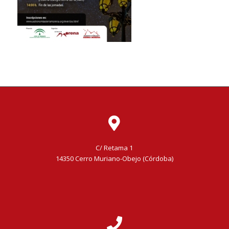
C/ Retama 1
14350 Cerro Muriano-Obejo (Córdoba)