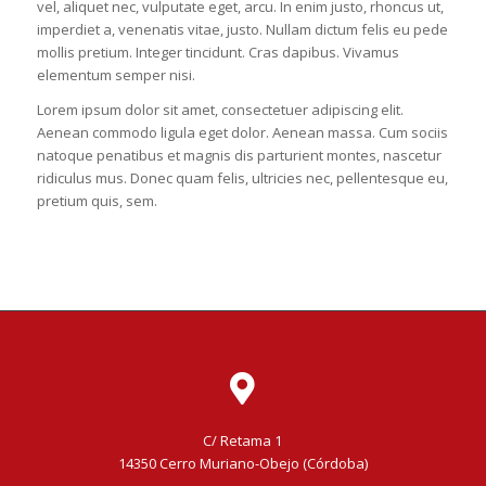
vel, aliquet nec, vulputate eget, arcu. In enim justo, rhoncus ut,
imperdiet a, venenatis vitae, justo. Nullam dictum felis eu pede
mollis pretium. Integer tincidunt. Cras dapibus. Vivamus
elementum semper nisi.
Lorem ipsum dolor sit amet, consectetuer adipiscing elit.
Aenean commodo ligula eget dolor. Aenean massa. Cum sociis
natoque penatibus et magnis dis parturient montes, nascetur
ridiculus mus. Donec quam felis, ultricies nec, pellentesque eu,
pretium quis, sem.
C/ Retama 1
14350 Cerro Muriano-Obejo (Córdoba)