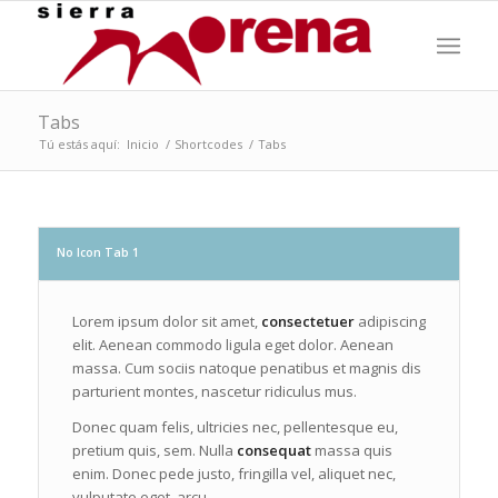
Tabs
Tú estás aquí:
Inicio
/
Shortcodes
/
Tabs
No Icon Tab 1
Lorem ipsum dolor sit amet,
consectetuer
adipiscing
elit. Aenean commodo ligula eget dolor. Aenean
massa. Cum sociis natoque penatibus et magnis dis
parturient montes, nascetur ridiculus mus.
Donec quam felis, ultricies nec, pellentesque eu,
pretium quis, sem. Nulla
consequat
massa quis
enim. Donec pede justo, fringilla vel, aliquet nec,
vulputate eget, arcu.