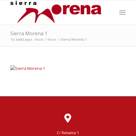
Sierra Morena 1
Tú estás aquí:
Inicio
/
Inicio
/
Sierra Morena 1
C/ Retama 1