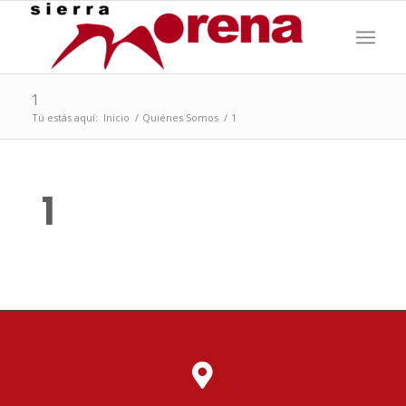
1
Tú estás aquí:
Inicio
/
Quiénes Somos
/
1