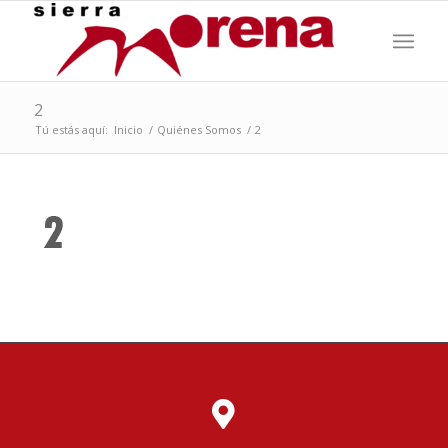
2
Tú estás aquí:
Inicio
/
Quiénes Somos
/
2